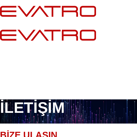
İçeriğe
atla
İLETİŞİM
BİZE ULAŞIN