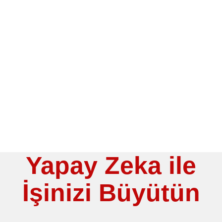
ÇÖZÜMLE
KİŞİYE ÖZEL KAMPANYALARLA
SATIŞLARINIZI VE
MÜŞTERİ MEMNUNİYETİNİ
ARTTIRIN!
Yapay Zeka ile
İşinizi Büyütün