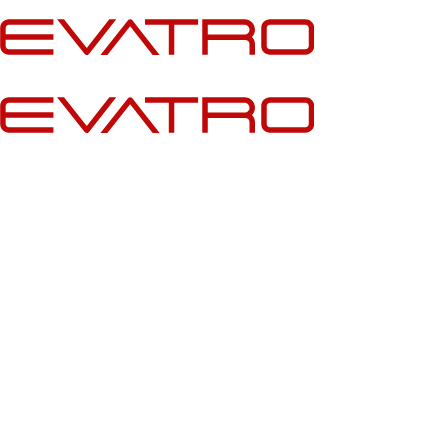
İçeriğe
atla