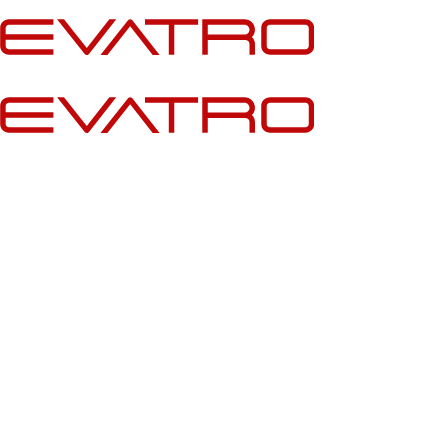
İçeriğe
atla