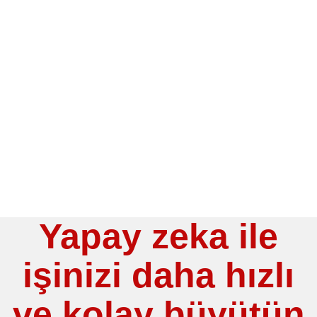
ÇÖZÜMLE
MÜŞTERİ ÖZELİNDE AKILLI
KAMPANYALAR VE
FİYATLAMALARLA
REKABETTE ÖNE GEÇİN!
Yapay zeka ile
işinizi daha hızlı
ve kolay büyütün